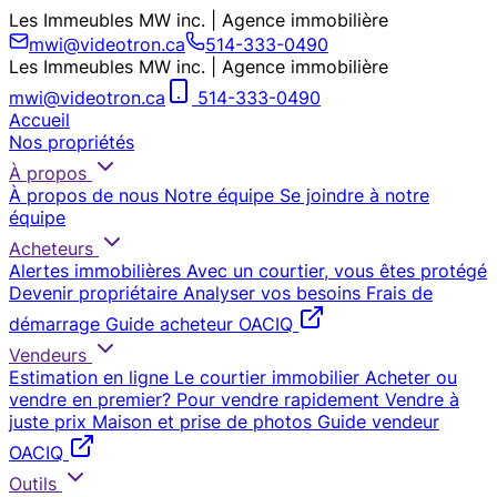
Les Immeubles MW inc. | Agence immobilière
mwi@videotron.ca
514-333-0490
Les Immeubles MW inc. | Agence immobilière
mwi@videotron.ca
514-333-0490
Accueil
Nos propriétés
À propos
À propos de nous
Notre équipe
Se joindre à notre
équipe
Acheteurs
Alertes immobilières
Avec un courtier, vous êtes protégé
Devenir propriétaire
Analyser vos besoins
Frais de
démarrage
Guide acheteur OACIQ
Vendeurs
Estimation en ligne
Le courtier immobilier
Acheter ou
vendre en premier?
Pour vendre rapidement
Vendre à
juste prix
Maison et prise de photos
Guide vendeur
OACIQ
Outils