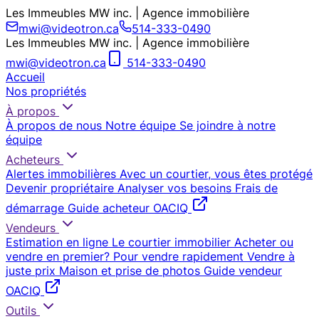
Les Immeubles MW inc. | Agence immobilière
mwi@videotron.ca
514-333-0490
Les Immeubles MW inc. | Agence immobilière
mwi@videotron.ca
514-333-0490
Accueil
Nos propriétés
À propos
À propos de nous
Notre équipe
Se joindre à notre
équipe
Acheteurs
Alertes immobilières
Avec un courtier, vous êtes protégé
Devenir propriétaire
Analyser vos besoins
Frais de
démarrage
Guide acheteur OACIQ
Vendeurs
Estimation en ligne
Le courtier immobilier
Acheter ou
vendre en premier?
Pour vendre rapidement
Vendre à
juste prix
Maison et prise de photos
Guide vendeur
OACIQ
Outils