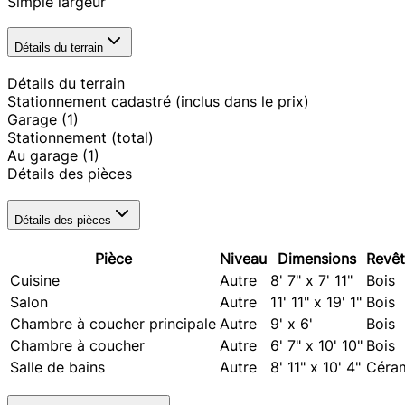
Simple largeur
Détails du terrain
Détails du terrain
Stationnement cadastré (inclus dans le prix)
Garage
(1)
Stationnement (total)
Au garage
(1)
Détails des pièces
Détails des pièces
Pièce
Niveau
Dimensions
Revê
Cuisine
Autre
8' 7" x 7' 11"
Bois
Salon
Autre
11' 11" x 19' 1"
Bois
Chambre à coucher principale
Autre
9' x 6'
Bois
Chambre à coucher
Autre
6' 7" x 10' 10"
Bois
Salle de bains
Autre
8' 11" x 10' 4"
Céra