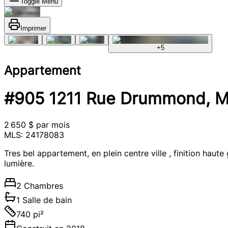
Toggle Menu
Imprimer
+
5
Appartement
#905 1211 Rue Drummond, Mon
2 650 $ par mois
MLS: 24178083
Tres bel appartement, en plein centre ville , finition ha
lumière.
2 Chambres
1 Salle de bain
740 pi²