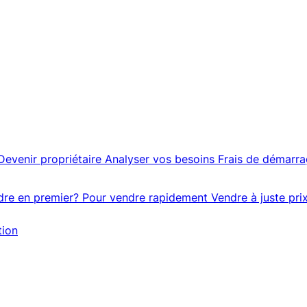
Devenir propriétaire
Analyser vos besoins
Frais de démarr
dre en premier?
Pour vendre rapidement
Vendre à juste pri
tion