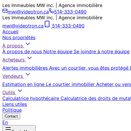
Les Immeubles MW inc. | Agence immobilière
mwi@videotron.ca
514-333-0490
Les Immeubles MW inc. | Agence immobilière
mwi@videotron.ca
514-333-0490
Accueil
Nos propriétés
À propos
À propos de nous
Notre équipe
Se joindre à notre équipe
Acheteurs
Alertes immobilières
Avec un courtier, vous êtes protégé
Vendeurs
Estimation en ligne
Le courtier immobilier
Acheter ou ven
Outils
Calculatrice hypothécaire
Calculatrice des droits de muta
Liens utiles
Politique
Contact
En