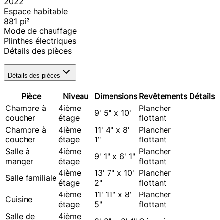
2022
Espace habitable
881
pi²
Mode de chauffage
Plinthes électriques
Détails des pièces
Détails des pièces
Pièce
Niveau
Dimensions
Revêtements
Détails
Chambre à
4ième
Plancher
9' 5" x 10'
coucher
étage
flottant
Chambre à
4ième
11' 4" x 8'
Plancher
coucher
étage
1"
flottant
Salle à
4ième
Plancher
9' 1" x 6' 1"
manger
étage
flottant
4ième
13' 7" x 10'
Plancher
Salle familiale
étage
2"
flottant
4ième
11' 11" x 8'
Plancher
Cuisine
étage
5"
flottant
Salle de
4ième