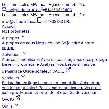
Les Immeubles MW inc. | Agence immobilière
mwi@videotron.ca
514-333-0490
Les Immeubles MW inc. | Agence immobilière
mwi@videotron.ca
514-333-0490
Accueil
Nos propriétés
À propos
À propos de nous
Notre équipe
Se joindre à notre
équipe
Acheteurs
Alertes immobilières
Avec un courtier, vous êtes protégé
Devenir propriétaire
Analyser vos besoins
Frais de
démarrage
Guide acheteur OACIQ
Vendeurs
Estimation en ligne
Le courtier immobilier
Acheter ou
vendre en premier?
Pour vendre rapidement
Vendre à
juste prix
Maison et prise de photos
Guide vendeur
OACIQ
Outils