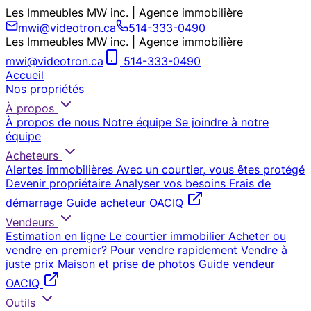
Les Immeubles MW inc. | Agence immobilière
mwi@videotron.ca
514-333-0490
Les Immeubles MW inc. | Agence immobilière
mwi@videotron.ca
514-333-0490
Accueil
Nos propriétés
À propos
À propos de nous
Notre équipe
Se joindre à notre
équipe
Acheteurs
Alertes immobilières
Avec un courtier, vous êtes protégé
Devenir propriétaire
Analyser vos besoins
Frais de
démarrage
Guide acheteur OACIQ
Vendeurs
Estimation en ligne
Le courtier immobilier
Acheter ou
vendre en premier?
Pour vendre rapidement
Vendre à
juste prix
Maison et prise de photos
Guide vendeur
OACIQ
Outils