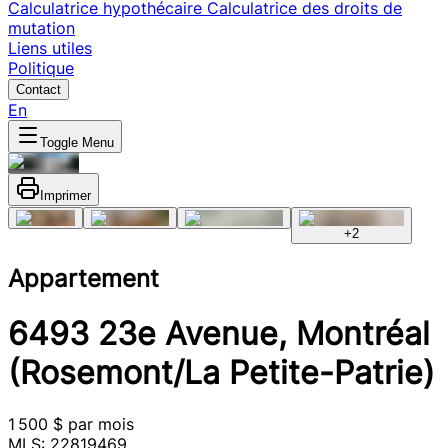
Calculatrice hypothécaire
Calculatrice des droits de
mutation
Liens utiles
Politique
Contact
En
Toggle Menu
Imprimer
+
2
Appartement
6493 23e Avenue, Montréal
(Rosemont/La Petite-Patrie)
1 500 $ par mois
MLS: 22819469