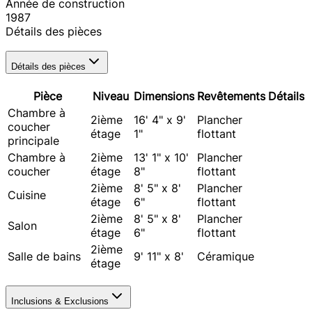
Année de construction
1987
Détails des pièces
Détails des pièces
Pièce
Niveau
Dimensions
Revêtements
Détails
Chambre à
2ième
16' 4" x 9'
Plancher
coucher
étage
1"
flottant
principale
Chambre à
2ième
13' 1" x 10'
Plancher
coucher
étage
8"
flottant
2ième
8' 5" x 8'
Plancher
Cuisine
étage
6"
flottant
2ième
8' 5" x 8'
Plancher
Salon
étage
6"
flottant
2ième
Salle de bains
9' 11" x 8'
Céramique
étage
Inclusions & Exclusions