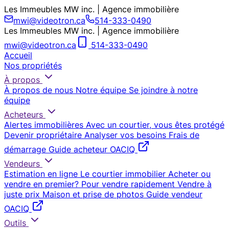
Les Immeubles MW inc. | Agence immobilière
mwi@videotron.ca
514-333-0490
Les Immeubles MW inc. | Agence immobilière
mwi@videotron.ca
514-333-0490
Accueil
Nos propriétés
À propos
À propos de nous
Notre équipe
Se joindre à notre
équipe
Acheteurs
Alertes immobilières
Avec un courtier, vous êtes protégé
Devenir propriétaire
Analyser vos besoins
Frais de
démarrage
Guide acheteur OACIQ
Vendeurs
Estimation en ligne
Le courtier immobilier
Acheter ou
vendre en premier?
Pour vendre rapidement
Vendre à
juste prix
Maison et prise de photos
Guide vendeur
OACIQ
Outils