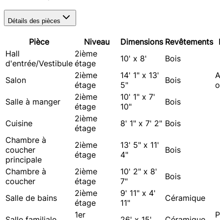
Détails des pièces
Pièce
Niveau
Dimensions
Revêtements
Hall
2ième
10' x 8'
Bois
d'entrée/Vestibule
étage
2ième
14' 1" x 13'
A
Salon
Bois
étage
5"
o
2ième
10' 1" x 7'
Salle à manger
Bois
étage
10"
2ième
Cuisine
8' 1" x 7' 2"
Bois
étage
Chambre à
2ième
13' 5" x 11'
coucher
Bois
étage
4"
principale
Chambre à
2ième
10' 2" x 8'
Bois
coucher
étage
7"
2ième
9' 11" x 4'
Salle de bains
Céramique
étage
11"
1er
P
Salle familiale
26' x 15'
Céramique