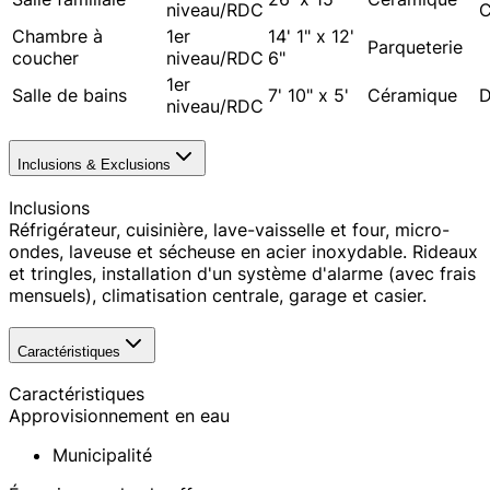
niveau/RDC
C
Chambre à
1er
14' 1" x 12'
Parqueterie
coucher
niveau/RDC
6"
1er
Salle de bains
7' 10" x 5'
Céramique
D
niveau/RDC
Inclusions & Exclusions
Inclusions
Réfrigérateur, cuisinière, lave-vaisselle et four, micro-
ondes, laveuse et sécheuse en acier inoxydable. Rideaux
et tringles, installation d'un système d'alarme (avec frais
mensuels), climatisation centrale, garage et casier.
Caractéristiques
Caractéristiques
Approvisionnement en eau
Municipalité