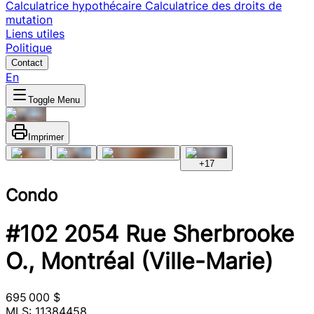
Calculatrice hypothécaire
Calculatrice des droits de
mutation
Liens utiles
Politique
Contact
En
Toggle Menu
Imprimer
+
17
Condo
#102 2054 Rue Sherbrooke
O., Montréal (Ville-Marie)
695 000 $
MLS: 11384458