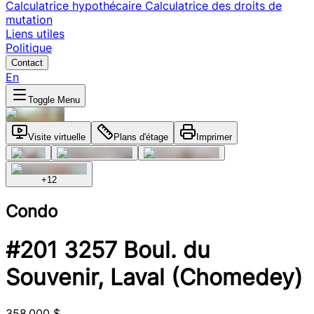
Calculatrice hypothécaire
Calculatrice des droits de
mutation
Liens utiles
Politique
Contact
En
Toggle Menu
Visite virtuelle
Plans d'étage
Imprimer
+
12
Condo
#201 3257 Boul. du
Souvenir, Laval (Chomedey)
358 000 $