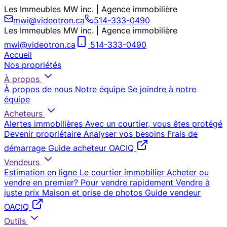
Les Immeubles MW inc. | Agence immobilière
mwi@videotron.ca
514-333-0490
Les Immeubles MW inc. | Agence immobilière
mwi@videotron.ca
514-333-0490
Accueil
Nos propriétés
À propos
À propos de nous
Notre équipe
Se joindre à notre
équipe
Acheteurs
Alertes immobilières
Avec un courtier, vous êtes protégé
Devenir propriétaire
Analyser vos besoins
Frais de
démarrage
Guide acheteur OACIQ
Vendeurs
Estimation en ligne
Le courtier immobilier
Acheter ou
vendre en premier?
Pour vendre rapidement
Vendre à
juste prix
Maison et prise de photos
Guide vendeur
OACIQ
Outils