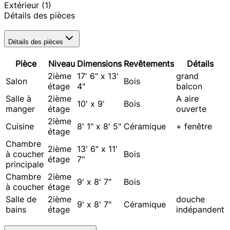
Extérieur
(1)
Détails des pièces
Détails des pièces
Pièce
Niveau
Dimensions
Revêtements
Détails
2ième
17' 6" x 13'
grand
Salon
Bois
étage
4"
balcon
Salle à
2ième
A aire
10' x 9'
Bois
manger
étage
ouverte
2ième
Cuisine
8' 1" x 8' 5"
Céramique
+ fenêtre
étage
Chambre
2ième
13' 6" x 11'
à coucher
Bois
étage
7"
principale
Chambre
2ième
9' x 8' 7"
Bois
à coucher
étage
Salle de
2ième
douche
9' x 8' 7"
Céramique
bains
étage
indépandent