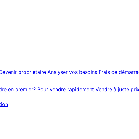
Devenir propriétaire
Analyser vos besoins
Frais de démarr
dre en premier?
Pour vendre rapidement
Vendre à juste pri
tion