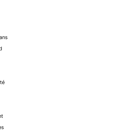
ans
d
té
nt
es