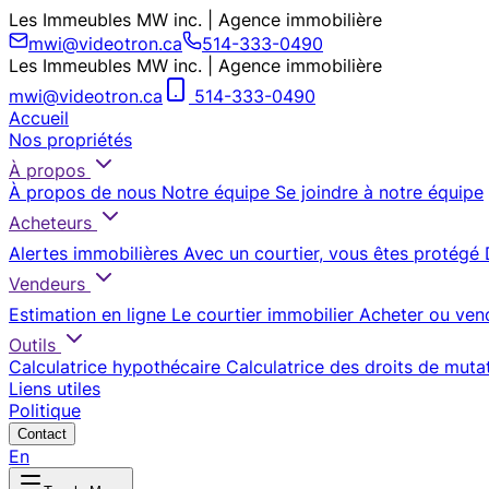
Les Immeubles MW inc. | Agence immobilière
mwi@videotron.ca
514-333-0490
Les Immeubles MW inc. | Agence immobilière
mwi@videotron.ca
514-333-0490
Accueil
Nos propriétés
À propos
À propos de nous
Notre équipe
Se joindre à notre équipe
Acheteurs
Alertes immobilières
Avec un courtier, vous êtes protégé
Vendeurs
Estimation en ligne
Le courtier immobilier
Acheter ou ven
Outils
Calculatrice hypothécaire
Calculatrice des droits de muta
Liens utiles
Politique
Contact
En