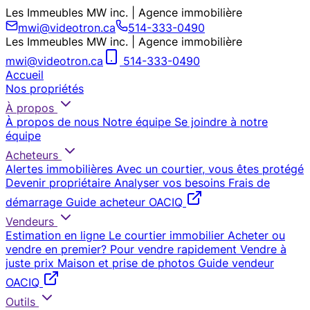
Les Immeubles MW inc. | Agence immobilière
mwi@videotron.ca
514-333-0490
Les Immeubles MW inc. | Agence immobilière
mwi@videotron.ca
514-333-0490
Accueil
Nos propriétés
À propos
À propos de nous
Notre équipe
Se joindre à notre
équipe
Acheteurs
Alertes immobilières
Avec un courtier, vous êtes protégé
Devenir propriétaire
Analyser vos besoins
Frais de
démarrage
Guide acheteur OACIQ
Vendeurs
Estimation en ligne
Le courtier immobilier
Acheter ou
vendre en premier?
Pour vendre rapidement
Vendre à
juste prix
Maison et prise de photos
Guide vendeur
OACIQ
Outils